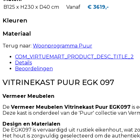
B125 x H230 x D40 cm
Vanaf
€ 3619,-
Kleuren
Materiaal
Terug naar:
Woonprogramma Puur
COM_VIRTUEMART_PRODUCT_DESC_TITLE_2
Details
Beoordelingen
VITRINEKAST PUUR EGK 097
Vermeer Meubelen
De
Vermeer Meubelen Vitrinekast Puur EGK097
is 
Deze kast is onderdeel van de 'Puur' collectie van Ve
Design en Materialen
De EGK097 is vervaardigd uit rustiek eikenhout, wat zo
Het hout is zorgvuldig geselecteerd om de authentie