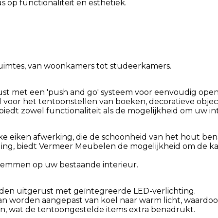
 op functionaliteit en esthetiek.
ruimtes, van woonkamers tot studeerkamers.
rust met een 'push and go' systeem voor eenvoudig open
 voor het tentoonstellen van boeken, decoratieve objec
dt zowel functionaliteit als de mogelijkheid om uw int
e eiken afwerking, die de schoonheid van het hout ben
aling, biedt Vermeer Meubelen de mogelijkheid om de kas
 stemmen op uw bestaande interieur.
orden uitgerust met geïntegreerde LED-verlichting.
kan worden aangepast van koel naar warm licht, waardo
ken, wat de tentoongestelde items extra benadrukt.