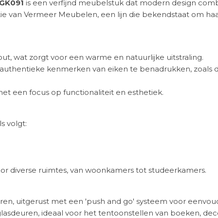
EGK091
is een verfijnd meubelstuk dat modern design comb
ctie van Vermeer Meubelen, een lijn die bekendstaat om ha
ut, wat zorgt voor een warme en natuurlijke uitstraling.
e authentieke kenmerken van eiken te benadrukken, zoals 
t een focus op functionaliteit en esthetiek.
s volgt:
or diverse ruimtes, van woonkamers tot studeerkamers.
uren, uitgerust met een 'push and go' systeem voor eenvou
asdeuren, ideaal voor het tentoonstellen van boeken, deco