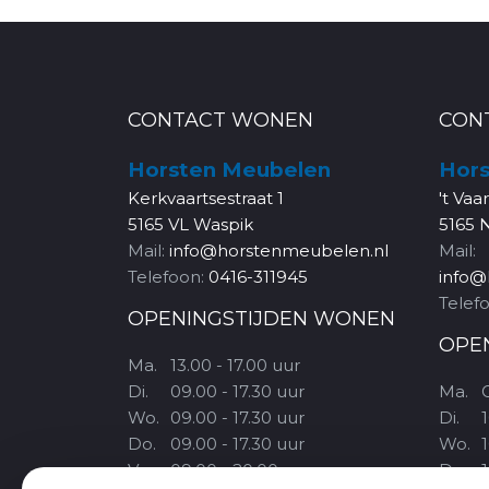
CONTACT WONEN
CON
Horsten Meubelen
Hors
Kerkvaartsestraat 1
't Vaa
5165 VL Waspik
5165 
Mail:
info@horstenmeubelen.nl
Mail:
Telefoon:
0416-311945
info@
Telef
OPENINGSTIJDEN WONEN
OPE
Ma.
13.00 - 17.00 uur
Di.
09.00 - 17.30 uur
Ma.
Wo.
09.00 - 17.30 uur
Di.
1
Do.
09.00 - 17.30 uur
Wo.
1
Vr.
09.00 - 20.00 uur
Do.
1