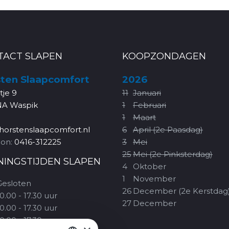
TACT SLAPEN
KOOPZONDAGEN
ten Slaapcomfort
2026
rtje 9
11
Januari
NA Waspik
1
Februari
1
Maart
horstenslaapcomfort.nl
6
April (2e Paasdag)
oon:
0416-312225
3
Mei
25
Mei (2e Pinksterdag)
NINGSTIJDEN SLAPEN
4
Oktober
1
November
Gesloten
26
December (2e Kerstdag
0.00 - 17.30 uur
27
December
0.00 - 17.30 uur
0.00 - 17.30 uur