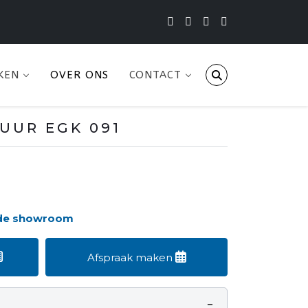
KEN
OVER ONS
CONTACT
UUR EGK 091
 de showroom
Afspraak maken