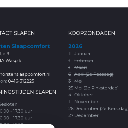
TACT SLAPEN
KOOPZONDAGEN
ten Slaapcomfort
2026
rtje 9
11
Januari
NA Waspik
1
Februari
1
Maart
horstenslaapcomfort.nl
6
April (2e Paasdag)
oon:
0416-312225
3
Mei
25
Mei (2e Pinksterdag)
NINGSTIJDEN SLAPEN
4
Oktober
1
November
Gesloten
26
December (2e Kerstdag
0.00 - 17.30 uur
27
December
0.00 - 17.30 uur
0.00 - 17.30 uur