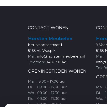
CONTACT WONEN
CON
Horsten Meubelen
Hors
Kerkvaartsestraat 1
't Vaa
5165 VL Waspik
5165 
Mail:
info@horstenmeubelen.nl
Mail:
Telefoon:
0416-311945
info@
Telef
OPENINGSTIJDEN WONEN
OPE
Ma.
13.00 - 17.00 uur
Di.
09.00 - 17.30 uur
Ma.
Wo.
09.00 - 17.30 uur
Di.
1
Do.
09.00 - 17.30 uur
Wo.
1
Vr.
09.00 - 20.00 uur
Do.
1