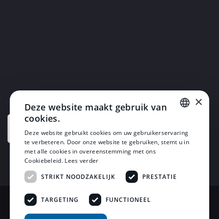
×
Deze website maakt gebruik van
cookies.
DUTCH
Deze website gebruikt cookies om uw gebruikerservaring
te verbeteren. Door onze website te gebruiken, stemt u in
DUTCH
met alle cookies in overeenstemming met ons
Cookiebeleid.
Lees verder
STRIKT NOODZAKELIJK
PRESTATIE
TARGETING
FUNCTIONEEL
© 2026 Horsten Meubelen & Horsten Slaapcomfort