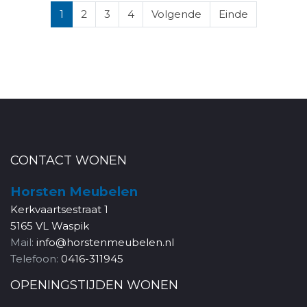
1
2
3
4
Volgende
Einde
CONTACT WONEN
Horsten Meubelen
Kerkvaartsestraat 1
5165 VL Waspik
Mail:
info@horstenmeubelen.nl
Telefoon:
0416-311945
OPENINGSTIJDEN WONEN