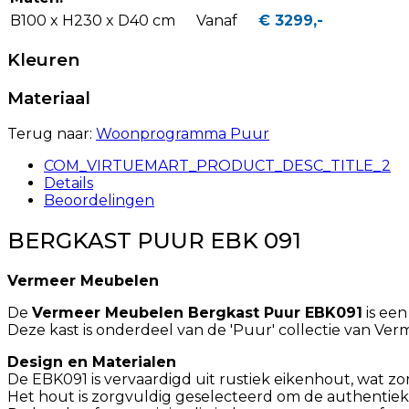
B100 x H230 x D40 cm
Vanaf
€ 3299,-
Kleuren
Materiaal
Terug naar:
Woonprogramma Puur
COM_VIRTUEMART_PRODUCT_DESC_TITLE_2
Details
Beoordelingen
BERGKAST PUUR EBK 091
Vermeer Meubelen
De
Vermeer Meubelen Bergkast Puur EBK091
is ee
Deze kast is onderdeel van de 'Puur' collectie van Ve
Design en Materialen
De EBK091 is vervaardigd uit rustiek eikenhout, wat zo
Het hout is zorgvuldig geselecteerd om de authentie