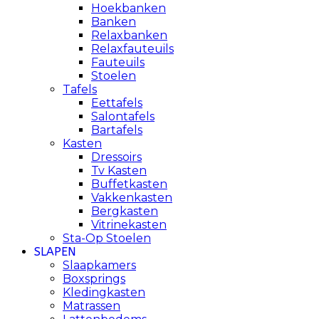
Hoekbanken
Banken
Relaxbanken
Relaxfauteuils
Fauteuils
Stoelen
Tafels
Eettafels
Salontafels
Bartafels
Kasten
Dressoirs
Tv Kasten
Buffetkasten
Vakkenkasten
Bergkasten
Vitrinekasten
Sta-Op Stoelen
SLAPEN
Slaapkamers
Boxsprings
Kledingkasten
Matrassen