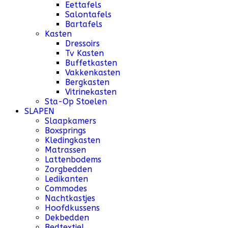
Eettafels
Salontafels
Bartafels
Kasten
Dressoirs
Tv Kasten
Buffetkasten
Vakkenkasten
Bergkasten
Vitrinekasten
Sta-Op Stoelen
SLAPEN
Slaapkamers
Boxsprings
Kledingkasten
Matrassen
Lattenbodems
Zorgbedden
Ledikanten
Commodes
Nachtkastjes
Hoofdkussens
Dekbedden
Bedtextiel