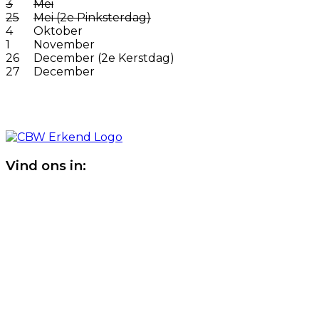
3
Mei
25
Mei (2e Pinksterdag)
4
Oktober
1
November
26
December (2e Kerstdag)
27
December
Vind ons in: