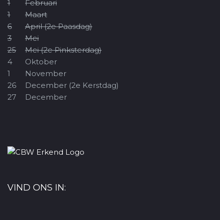
1
Februari
1
Maart
6
April (2e Paasdag)
3
Mei
25
Mei (2e Pinksterdag)
4
Oktober
1
November
26
December (2e Kerstdag)
27
December
VIND ONS IN: