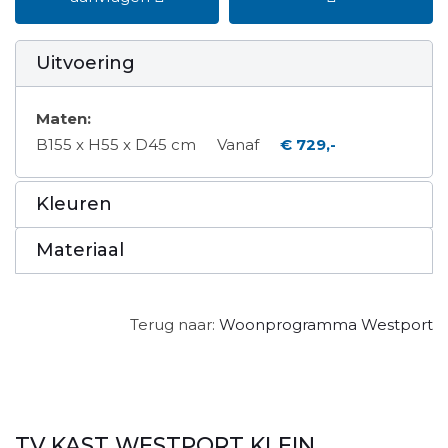
Uitvoering
Maten:
B155 x H55 x D45 cm
Vanaf
€ 729,-
Kleuren
Materiaal
Terug naar:
Woonprogramma Westport
TV KAST WESTPORT KLEIN