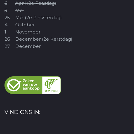
6
April (2e Paasdag)
3
Mei
25
Mei (2e Pinksterdag)
4
Oktober
1
November
26
December (2e Kerstdag)
27
December
VIND ONS IN: