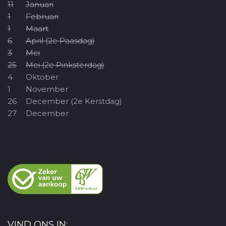
11
Januari
1
Februari
1
Maart
6
April (2e Paasdag)
3
Mei
25
Mei (2e Pinksterdag)
4
Oktober
1
November
26
December (2e Kerstdag)
27
December
VIND ONS IN: