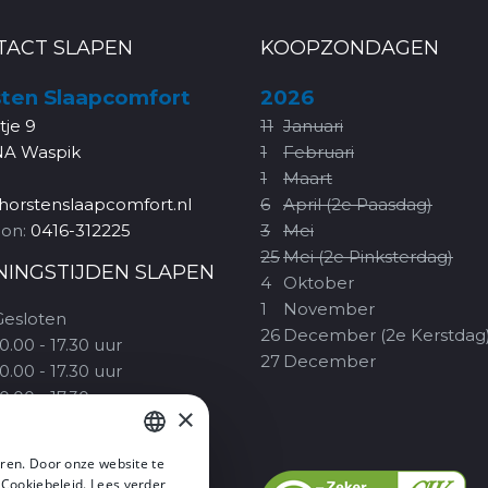
TACT SLAPEN
KOOPZONDAGEN
ten Slaapcomfort
2026
rtje 9
11
Januari
NA Waspik
1
Februari
1
Maart
horstenslaapcomfort.nl
6
April (2e Paasdag)
oon:
0416-312225
3
Mei
25
Mei (2e Pinksterdag)
NINGSTIJDEN SLAPEN
4
Oktober
1
November
Gesloten
26
December (2e Kerstdag
0.00 - 17.30 uur
27
December
0.00 - 17.30 uur
0.00 - 17.30 uur
×
10.00 - 20.00 uur
09.30 - 17.00 uur
ren. Door onze website te
1.00 - 17.00 uur
DUTCH
 Cookiebeleid.
Lees verder