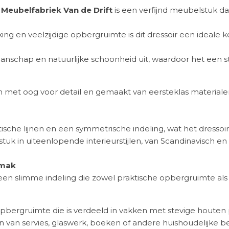
 Meubelfabriek Van de Drift
is een verfijnd meubelstuk da
king en veelzijdige opbergruimte is dit dressoir een ideale
manschap en natuurlijke schoonheid uit, waardoor het een st
n met oog voor detail en gemaakt van eersteklas materiale
sche lijnen en een symmetrische indeling, wat het dressoir 
uk in uiteenlopende interieurstijlen, van Scandinavisch en in
emak
 een slimme indeling die zowel praktische opbergruimte als
pbergruimte die is verdeeld in vakken met stevige houten
n van servies, glaswerk, boeken of andere huishoudelijke 