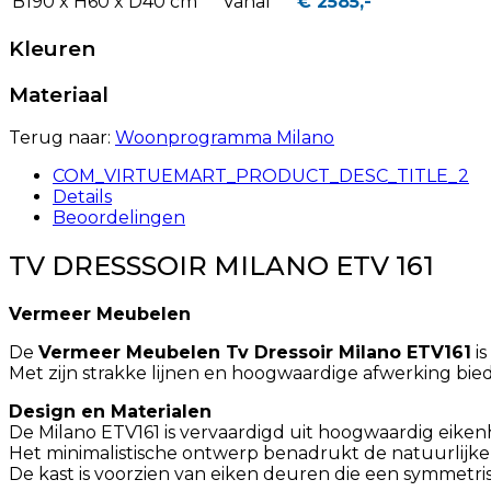
B190 x H60 x D40 cm
Vanaf
€ 2585,-
Kleuren
Materiaal
Terug naar:
Woonprogramma Milano
COM_VIRTUEMART_PRODUCT_DESC_TITLE_2
Details
Beoordelingen
TV DRESSSOIR MILANO ETV 161
Vermeer Meubelen
De
Vermeer Meubelen Tv Dressoir Milano ETV161
is
Met zijn strakke lijnen en hoogwaardige afwerking bie
Design en Materialen
De Milano ETV161 is vervaardigd uit hoogwaardig eiken
Het minimalistische ontwerp benadrukt de natuurlijke s
De kast is voorzien van eiken deuren die een symmetrisc