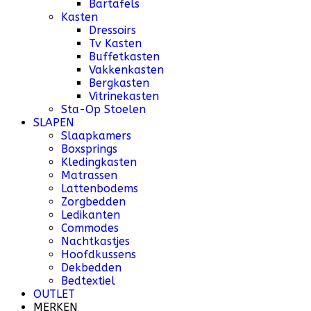
Bartafels
Kasten
Dressoirs
Tv Kasten
Buffetkasten
Vakkenkasten
Bergkasten
Vitrinekasten
Sta-Op Stoelen
SLAPEN
Slaapkamers
Boxsprings
Kledingkasten
Matrassen
Lattenbodems
Zorgbedden
Ledikanten
Commodes
Nachtkastjes
Hoofdkussens
Dekbedden
Bedtextiel
OUTLET
MERKEN