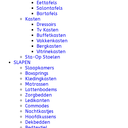
Eettafels
Salontafels
Bartafels
Kasten
Dressoirs
Tv Kasten
Buffetkasten
Vakkenkasten
Bergkasten
Vitrinekasten
Sta-Op Stoelen
SLAPEN
Slaapkamers
Boxsprings
Kledingkasten
Matrassen
Lattenbodems
Zorgbedden
Ledikanten
Commodes
Nachtkastjes
Hoofdkussens
Dekbedden
Bedtextiel