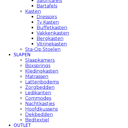
Salontafels
Bartafels
Kasten
Dressoirs
Tv Kasten
Buffetkasten
Vakkenkasten
Bergkasten
Vitrinekasten
Sta-Op Stoelen
SLAPEN
Slaapkamers
Boxsprings
Kledingkasten
Matrassen
Lattenbodems
Zorgbedden
Ledikanten
Commodes
Nachtkastjes
Hoofdkussens
Dekbedden
Bedtextiel
OUTLET