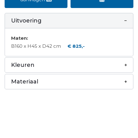
Uitvoering
Maten:
B160 x H45 x D42 cm
€ 825,-
Kleuren
Materiaal