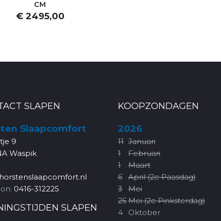
CM
€ 2495,00
TACT SLAPEN
KOOPZONDAGEN
ten Slaapcomfort
2026
rtje 9
11
Januari
NA Waspik
1
Februari
1
Maart
horstenslaapcomfort.nl
6
April (2e Paasdag)
oon:
0416-312225
3
Mei
25
Mei (2e Pinksterdag)
NINGSTIJDEN SLAPEN
4
Oktober