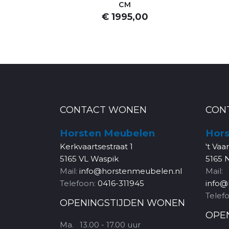
CM
€ 1995,00
CONTACT WONEN
CON
Horsten Meubelen
Hors
Kerkvaartsestraat 1
't Vaa
5165 VL Waspik
5165 
Mail:
info@horstenmeubelen.nl
Mail:
Telefoon:
0416-311945
info@
Telef
OPENINGSTIJDEN WONEN
OPE
Ma.
13.00 - 17.00 uur