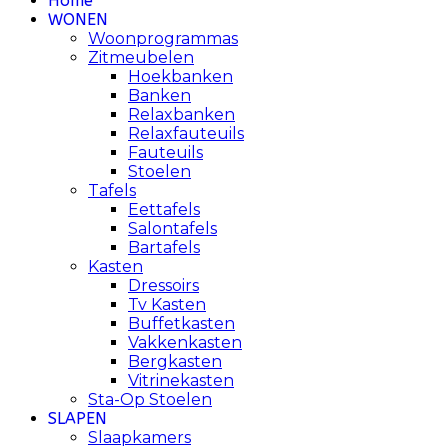
Home
WONEN
Woonprogrammas
Zitmeubelen
Hoekbanken
Banken
Relaxbanken
Relaxfauteuils
Fauteuils
Stoelen
Tafels
Eettafels
Salontafels
Bartafels
Kasten
Dressoirs
Tv Kasten
Buffetkasten
Vakkenkasten
Bergkasten
Vitrinekasten
Sta-Op Stoelen
SLAPEN
Slaapkamers