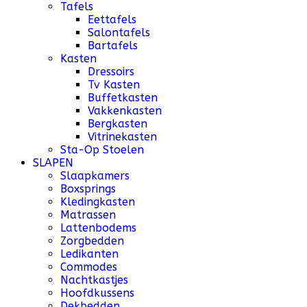
Tafels
Eettafels
Salontafels
Bartafels
Kasten
Dressoirs
Tv Kasten
Buffetkasten
Vakkenkasten
Bergkasten
Vitrinekasten
Sta-Op Stoelen
SLAPEN
Slaapkamers
Boxsprings
Kledingkasten
Matrassen
Lattenbodems
Zorgbedden
Ledikanten
Commodes
Nachtkastjes
Hoofdkussens
Dekbedden