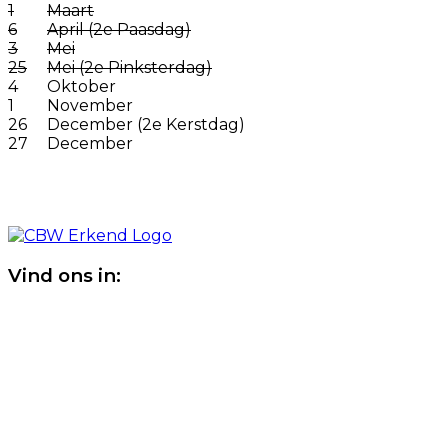
1
Maart
6
April (2e Paasdag)
3
Mei
25
Mei (2e Pinksterdag)
4
Oktober
1
November
26
December (2e Kerstdag)
27
December
Vind ons in: