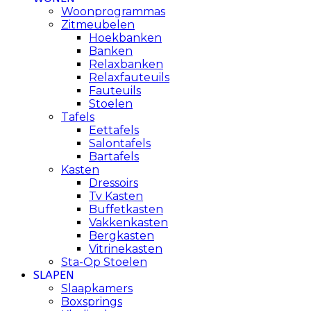
Woonprogrammas
Zitmeubelen
Hoekbanken
Banken
Relaxbanken
Relaxfauteuils
Fauteuils
Stoelen
Tafels
Eettafels
Salontafels
Bartafels
Kasten
Dressoirs
Tv Kasten
Buffetkasten
Vakkenkasten
Bergkasten
Vitrinekasten
Sta-Op Stoelen
SLAPEN
Slaapkamers
Boxsprings