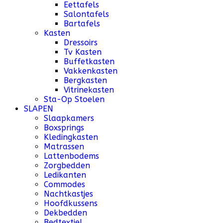
Eettafels
Salontafels
Bartafels
Kasten
Dressoirs
Tv Kasten
Buffetkasten
Vakkenkasten
Bergkasten
Vitrinekasten
Sta-Op Stoelen
SLAPEN
Slaapkamers
Boxsprings
Kledingkasten
Matrassen
Lattenbodems
Zorgbedden
Ledikanten
Commodes
Nachtkastjes
Hoofdkussens
Dekbedden
Bedtextiel