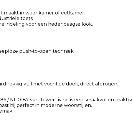
t maakt in woonkamer of eetkamer.
ustriële toets.
he indeling voor een hedendaagse look.
eeploze push‑to‑open techniek.
rdnekkig vuil met vochtige doek, direct afdrogen.
86 / NL 0187 van Tower Living is een smaakvol en praktis
 past hij perfect in moderne woonstijlen.
gemak.