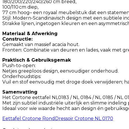
180/200/220/240/260 cm breed,
100/110 cm diep,
77 cm hoog– een royaal meubelstuk dat een statemen
Stijl: Modern-Scandinavisch design met een subtiele ind
Strakke lijnen, ingetogen kleuren en een asymmetrisc
Materiaal & Afwerking
Constructie:
Gemaakt van massief acacia hout.
Fronten: Combinatie van deuren en lades, vaak met gr
Praktisch & Gebruiksgemak
Push-to-open:
Netjes greeploos design, eenvoudiger onderhoud.
Onderhoudstips:
Vuil en stof eenvoudig met droge doek verwijderen; ha
Samenvatting
Het Cortone eettafel NL0183 / NL 0184 / NL 0185 / NL 01
Met zijn subtiel industriële uiterlijk en slimme indeling
Ideaal voor wie waarde hecht aan design én gebruiks
Eettafel Crotone Rond
Dressoir Crotone NL 0170