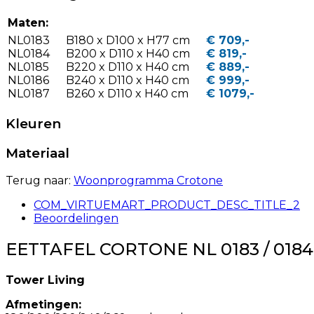
Maten:
NL0183
B180 x D100 x H77 cm
€ 709,-
NL0184
B200 x D110 x H40 cm
€ 819,-
NL0185
B220 x D110 x H40 cm
€ 889,-
NL0186
B240 x D110 x H40 cm
€ 999,-
NL0187
B260 x D110 x H40 cm
€ 1079,-
Kleuren
Materiaal
Terug naar:
Woonprogramma Crotone
COM_VIRTUEMART_PRODUCT_DESC_TITLE_2
Beoordelingen
EETTAFEL CORTONE NL 0183 / 0184 / 
Tower Living
Afmetingen: