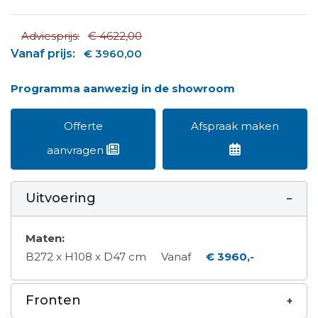
Adviesprijs:
€ 4622,00
Vanaf prijs:
€ 3960,00
Programma aanwezig in de showroom
Offerte
Afspraak maken
aanvragen
Uitvoering
Maten:
B272 x H108 x D47 cm
Vanaf
€ 3960,-
Fronten