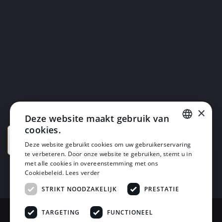
×
Deze website maakt gebruik van
cookies.
DUTCH
Deze website gebruikt cookies om uw gebruikerservaring
te verbeteren. Door onze website te gebruiken, stemt u in
DUTCH
met alle cookies in overeenstemming met ons
Cookiebeleid.
Lees verder
STRIKT NOODZAKELIJK
PRESTATIE
TARGETING
FUNCTIONEEL
© 2026 Horsten Meubelen & Horsten Slaapcomfort