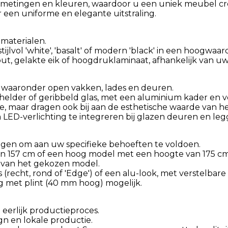
metingen en kleuren, waardoor u een uniek meubel creëer
 een uniforme en elegante uitstraling.
materialen.
ijlvol 'white', 'basalt' of modern 'black' in een hoogwaa
t, gelakte eik of hoogdruklaminaat, afhankelijk van uw v
, waaronder open vakken, lades en deuren.
 helder of geribbeld glas, met een aluminium kader en 
e, maar dragen ook bij aan de esthetische waarde van h
m LED-verlichting te integreren bij glazen deuren en leg
ingen om aan uw specifieke behoeften te voldoen.
n 157 cm of een hoog model met een hoogte van 175 cm
k van het gekozen model.
recht, rond of 'Edge') of een alu-look, met verstelbare a
g met plint (40 mm hoog) mogelijk.
erlijk productieproces.
ign en lokale productie.