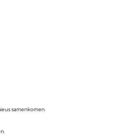
onieus samenkomen.
n.