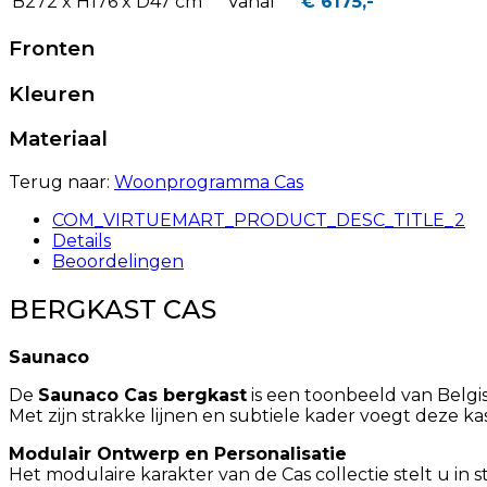
B272 x H176 x D47 cm
Vanaf
€ 6175,-
Fronten
Kleuren
Materiaal
Terug naar:
Woonprogramma Cas
COM_VIRTUEMART_PRODUCT_DESC_TITLE_2
Details
Beoordelingen
BERGKAST CAS
Saunaco
De
Saunaco Cas bergkast
is een toonbeeld van Belg
Met zijn strakke lijnen en subtiele kader voegt deze kas
Modulair Ontwerp en Personalisatie
Het modulaire karakter van de Cas collectie stelt u in 