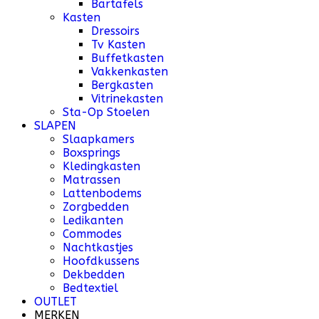
Bartafels
Kasten
Dressoirs
Tv Kasten
Buffetkasten
Vakkenkasten
Bergkasten
Vitrinekasten
Sta-Op Stoelen
SLAPEN
Slaapkamers
Boxsprings
Kledingkasten
Matrassen
Lattenbodems
Zorgbedden
Ledikanten
Commodes
Nachtkastjes
Hoofdkussens
Dekbedden
Bedtextiel
OUTLET
MERKEN