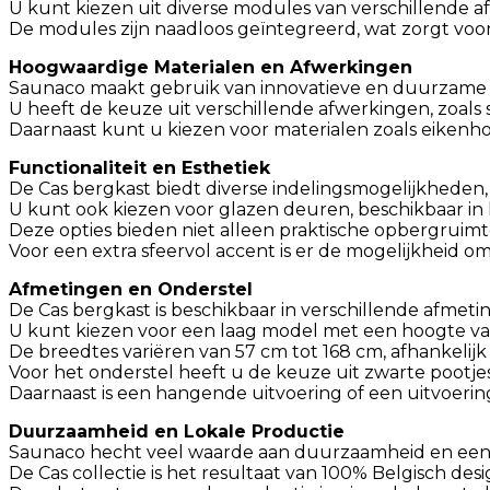
U kunt kiezen uit diverse modules van verschillende af
De modules zijn naadloos geïntegreerd, wat zorgt voor
Hoogwaardige Materialen en Afwerkingen
Saunaco maakt gebruik van innovatieve en duurzame 
U heeft de keuze uit verschillende afwerkingen, zoals st
Daarnaast kunt u kiezen voor materialen zoals eikenhou
Functionaliteit en Esthetiek
De Cas bergkast biedt diverse indelingsmogelijkheden
U kunt ook kiezen voor glazen deuren, beschikbaar in
Deze opties bieden niet alleen praktische opbergruimt
Voor een extra sfeervol accent is er de mogelijkheid o
Afmetingen en Onderstel
De Cas bergkast is beschikbaar in verschillende afmet
U kunt kiezen voor een laag model met een hoogte va
De breedtes variëren van 57 cm tot 168 cm, afhankelij
Voor het onderstel heeft u de keuze uit zwarte pootjes (
Daarnaast is een hangende uitvoering of een uitvoerin
Duurzaamheid en Lokale Productie
Saunaco hecht veel waarde aan duurzaamheid en een e
De Cas collectie is het resultaat van 100% Belgisch des