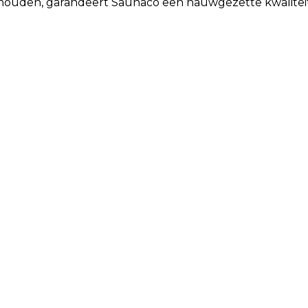
 houden, garandeert Saunaco een nauwgezette kwaliteit