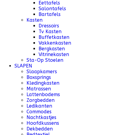
Eettafels
Salontafels
Bartafels
Kasten
Dressoirs
Tv Kasten
Buffetkasten
Vakkenkasten
Bergkasten
Vitrinekasten
Sta-Op Stoelen
SLAPEN
Slaapkamers
Boxsprings
Kledingkasten
Matrassen
Lattenbodems
Zorgbedden
Ledikanten
Commodes
Nachtkastjes
Hoofdkussens
Dekbedden
Bedtextiel