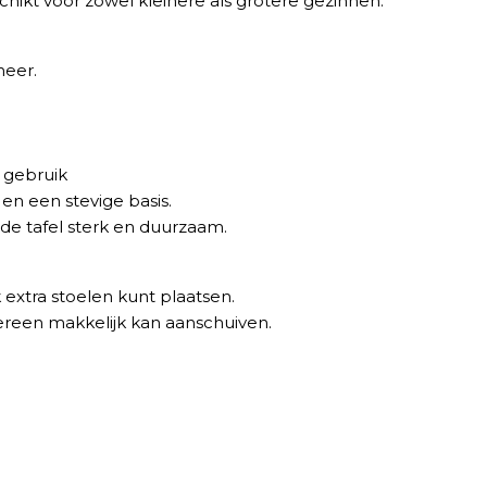
chikt voor zowel kleinere als grotere gezinnen.
neer.
s gebruik
 en een stevige basis.
e tafel sterk en duurzaam.
 extra stoelen kunt plaatsen.
ereen makkelijk kan aanschuiven.