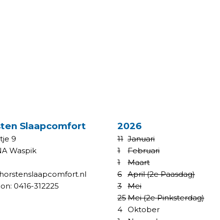
TACT SLAPEN
KOOPZONDAGEN
ten Slaapcomfort
2026
rtje 9
11
Januari
NA Waspik
1
Februari
1
Maart
horstenslaapcomfort.nl
6
April (2e Paasdag)
oon:
0416-312225
3
Mei
25
Mei (2e Pinksterdag)
NINGSTIJDEN SLAPEN
4
Oktober