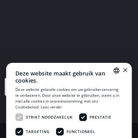
×
Deze website maakt gebruik van
cookies.
DUTCH
Deze website gebruikt cookies om uw gebruikerservaring
te verbeteren. Door onze website te gebruiken, stemt u in
DUTCH
met alle cookies in overeenstemming met ons
Cookiebeleid.
Lees verder
STRIKT NOODZAKELIJK
PRESTATIE
TARGETING
FUNCTIONEEL
© 2026 Horsten Meubelen & Horsten Slaapcomfort