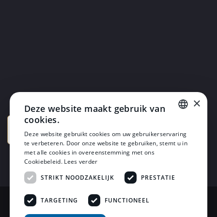
×
Deze website maakt gebruik van
cookies.
DUTCH
Deze website gebruikt cookies om uw gebruikerservaring
te verbeteren. Door onze website te gebruiken, stemt u in
DUTCH
met alle cookies in overeenstemming met ons
Cookiebeleid.
Lees verder
STRIKT NOODZAKELIJK
PRESTATIE
TARGETING
FUNCTIONEEL
© 2026 Horsten Meubelen & Horsten Slaapcomfort