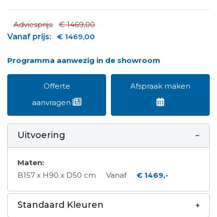
Adviesprijs:
€ 1469,00
Vanaf prijs:
€ 1469,00
Programma aanwezig in de showroom
Offerte
Afspraak maken
aanvragen
Uitvoering
Maten:
B157 x H90 x D50 cm
Vanaf
€ 1469,-
Standaard Kleuren