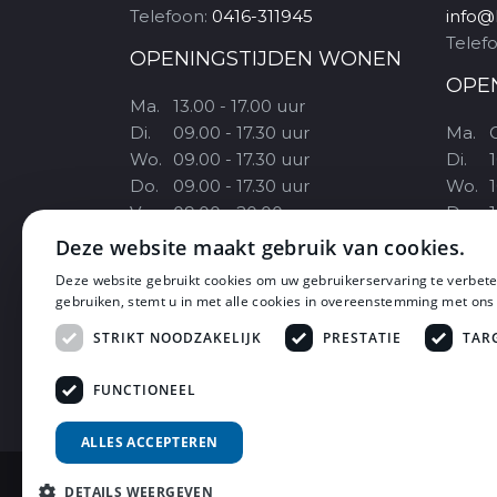
Telefoon:
0416-311945
info@
Telef
OPENINGSTIJDEN WONEN
OPE
Ma.
13.00 - 17.00 uur
Di.
09.00 - 17.30 uur
Ma.
Wo.
09.00 - 17.30 uur
Di.
1
Do.
09.00 - 17.30 uur
Wo.
1
Vr.
09.00 - 20.00 uur
Do.
1
Za.
09.30 - 17.00 uur
Vr.
Deze website maakt gebruik van cookies.
Zo.
11.00 - 17.00 uur
Za.
Deze website gebruikt cookies om uw gebruikerservaring te verbete
Alleen op Koopzondagen
Zo.
1
gebruiken, stemt u in met alle cookies in overeenstemming met ons
STRIKT NOODZAKELIJK
PRESTATIE
TAR
FUNCTIONEEL
ALLES ACCEPTEREN
DETAILS WEERGEVEN