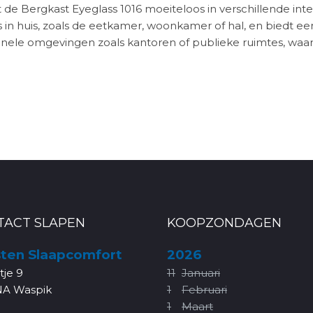
 de Bergkast Eyeglass 1016 moeiteloos in verschillende inter
 in huis, zoals de eetkamer, woonkamer of hal, en biedt een
ionele omgevingen zoals kantoren of publieke ruimtes, waar
TACT SLAPEN
KOOPZONDAGEN
ten Slaapcomfort
2026
rtje 9
11
Januari
NA Waspik
1
Februari
1
Maart