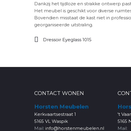
Dankzij het tijdloze en strakke ontwerp past
Het meubel is geschikt voor diverse ruimtes
Bovendien misstaat de kast niet in profess
georganiseerde uitstraling.
Dressoir Eyeglass 1015
CONTACT WONEN
CON
Horsten Meubelen
Hors
Kerkvaartsestraat 1
't Vaa
5165 VL Waspik
5165 
Mail:
info@horstenmeubelen.nl
Mail: