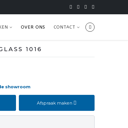
KEN
OVER ONS
CONTACT
GLASS 1016
 de showroom
Afspraak maken