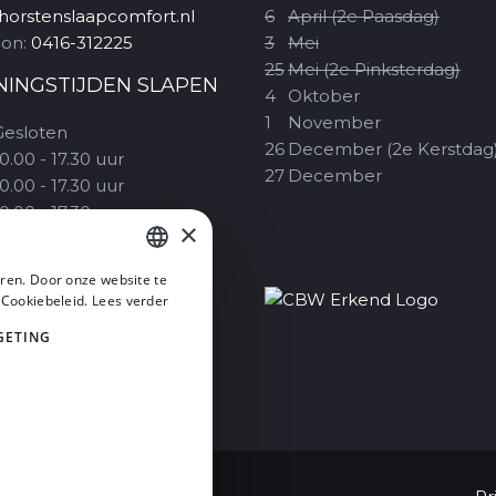
horstenslaapcomfort.nl
6
April (2e Paasdag)
oon:
0416-312225
3
Mei
25
Mei (2e Pinksterdag)
NINGSTIJDEN SLAPEN
4
Oktober
1
November
Gesloten
26
December (2e Kerstdag
0.00 - 17.30 uur
27
December
0.00 - 17.30 uur
0.00 - 17.30 uur
×
10.00 - 20.00 uur
09.30 - 17.00 uur
ren. Door onze website te
1.00 - 17.00 uur
DUTCH
 Cookiebeleid.
Lees verder
Alleen op Koopzondagen
DUTCH
GETING