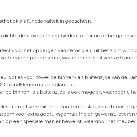
hetiek als functionaliteit in gedachten.
dichte deur die toegang bieden tot ruime opbergplanken, id
ect voor het opbergen van items die u uit het zicht wilt ho
 verborgen opbergruimte, waardoor de kast veelzijdig inzetb
leuropties voor zowel de binnen- als buitenzijde van de kast
O-trendkleuren in zijdeglans lak.
l de binnen- als buitenzijde is ook mogelijk, waardoor u
verd met verschillende soorten beslag, zoals brons of ge
systeem voor extra gebruiksgemak. Indien gewenst, leveren 
n op een speciale manier bewerkt, waardoor het meubel een 