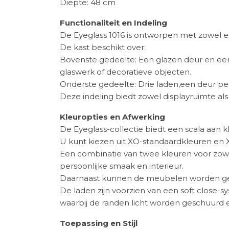
Diepte: 48 cm
Functionaliteit en Indeling
De Eyeglass 1016 is ontworpen met zowel est
De kast beschikt over:
Bovenste gedeelte: Een glazen deur en een 
glaswerk of decoratieve objecten.
Onderste gedeelte: Drie laden,een deur perf
Deze indeling biedt zowel displayruimte als
Kleuropties en Afwerking
De Eyeglass-collectie biedt een scala aan k
U kunt kiezen uit XO-standaardkleuren en X
Een combinatie van twee kleuren voor zowe
persoonlijke smaak en interieur.
Daarnaast kunnen de meubelen worden gele
De laden zijn voorzien van een soft close-
waarbij de randen licht worden geschuurd e
Toepassing en Stijl