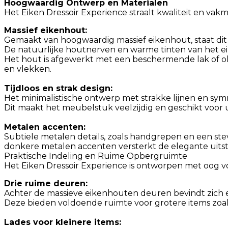
Hoogwaardig Ontwerp en Materialen
Het Eiken Dressoir Experience straalt kwaliteit en va
Massief eikenhout:
Gemaakt van hoogwaardig massief eikenhout, staat dit 
De natuurlijke houtnerven en warme tinten van het eik
Het hout is afgewerkt met een beschermende lak of oli
en vlekken.
Tijdloos en strak design:
Het minimalistische ontwerp met strakke lijnen en symm
Dit maakt het meubelstuk veelzijdig en geschikt voor u
Metalen accenten:
Subtiele metalen details, zoals handgrepen en een stev
donkere metalen accenten versterkt de elegante uitstr
Praktische Indeling en Ruime Opbergruimte
Het Eiken Dressoir Experience is ontworpen met oog vo
Drie ruime deuren:
Achter de massieve eikenhouten deuren bevindt zich 
Deze bieden voldoende ruimte voor grotere items zoal
Lades voor kleinere items: