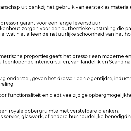
kmanschap uit dankzij het gebruik van eersteklas materi
dressoir garant voor een lange levensduur.
enhout zorgen voor een authentieke uitstraling die past
e, wat niet alleen de natuurlijke schoonheid van het h
etrische proporties geeft het dressoir een moderne en ti
iteenlopende interieurstijlen, van landelijk en Scandina
ig onderstel, geven het dressoir een eigentijdse, indus
aling.
or functionaliteit en biedt veelzijdige opbergmogelijkh
een royale opbergruimte met verstelbare planken.
s servies, glaswerk, of andere huishoudelijke benodigd