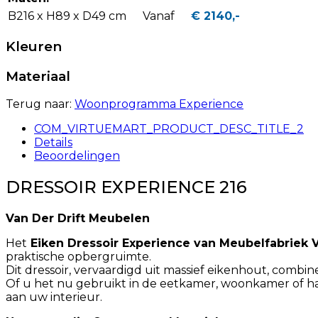
B216 x H89 x D49 cm
Vanaf
€ 2140,-
Kleuren
Materiaal
Terug naar:
Woonprogramma Experience
COM_VIRTUEMART_PRODUCT_DESC_TITLE_2
Details
Beoordelingen
DRESSOIR EXPERIENCE 216
Van Der Drift Meubelen
Het
Eiken Dressoir Experience van Meubelfabriek V
praktische opbergruimte.
Dit dressoir, vervaardigd uit massief eikenhout, combi
Of u het nu gebruikt in de eetkamer, woonkamer of hal, 
aan uw interieur.