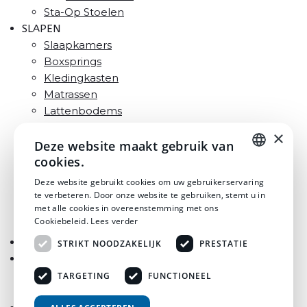
Sta-Op Stoelen
SLAPEN
Slaapkamers
Boxsprings
Kledingkasten
Matrassen
Lattenbodems
Zorgbedden
×
Ledikanten
Deze website maakt gebruik van
cookies.
Commodes
Nachtkastjes
DUTCH
Deze website gebruikt cookies om uw gebruikerservaring
Hoofdkussens
te verbeteren. Door onze website te gebruiken, stemt u in
DUTCH
met alle cookies in overeenstemming met ons
Dekbedden
Cookiebeleid.
Lees verder
Bedtextiel
OUTLET
STRIKT NOODZAKELIJK
PRESTATIE
MERKEN
Horsten Meubelen
TARGETING
FUNCTIONEEL
Horsten Slaapcomfort