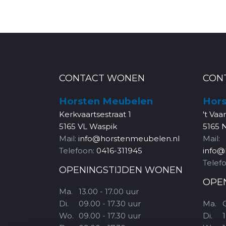
CONTACT WONEN
CON
Horsten Meubelen
Hors
Kerkvaartsestraat 1
't Vaa
5165 VL Waspik
5165 
Mail:
info@horstenmeubelen.nl
Mail:
Telefoon:
0416-311945
info@
Telef
OPENINGSTIJDEN WONEN
OPE
Ma.
13.00 - 17.00 uur
Di.
09.00 - 17.30 uur
Ma.
Wo.
09.00 - 17.30 uur
Di.
1