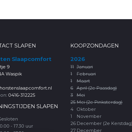
TACT SLAPEN
KOOPZONDAGEN
ten Slaapcomfort
2026
rtje 9
11
Januari
NA Waspik
1
Februari
1
Maart
horstenslaapcomfort.nl
6
April (2e Paasdag)
oon:
0416-312225
3
Mei
25
Mei (2e Pinksterdag)
NINGSTIJDEN SLAPEN
4
Oktober
1
November
Gesloten
26
December (2e Kerstdag
0.00 - 17.30 uur
27
December