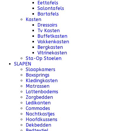
Eettafels
Salontafels
Bartafels
Kasten
Dressoirs
Tv Kasten
Buffetkasten
Vakkenkasten
Bergkasten
Vitrinekasten
Sta-Op Stoelen
SLAPEN
Slaapkamers
Boxsprings
Kledingkasten
Matrassen
Lattenbodems
Zorgbedden
Ledikanten
Commodes
Nachtkastjes
Hoofdkussens
Dekbedden
Bedtextiel