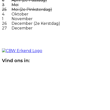
6
April (2e Paasdag)
3
Mei
25
Mei (2e Pinksterdag)
4
Oktober
1
November
26
December (2e Kerstdag)
27
December
Vind ons in: