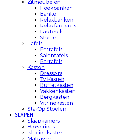
Zitmeubelen
Hoekbanken
Banken
Relaxbanken
Relaxfauteuils
Fauteuils
Stoelen
Tafels
Eettafels
Salontafels
Bartafels
Kasten
Dressoirs
Tv Kasten
Buffetkasten
Vakkenkasten
Bergkasten
Vitrinekasten
Sta-Op Stoelen
SLAPEN
Slaapkamers
Boxsprings
Kledingkasten
Matrassen