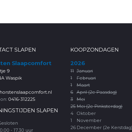
TACT SLAPEN
KOOPZONDAGEN
ten Slaapcomfort
2026
rtje 9
11
Januari
NA Waspik
1
Februari
1
Maart
horstenslaapcomfort.nl
6
April (2e Paasdag)
oon:
0416-312225
3
Mei
25
Mei (2e Pinksterdag)
NINGSTIJDEN SLAPEN
4
Oktober
1
November
Gesloten
26
December (2e Kerstdag
0.00 - 17.30 uur