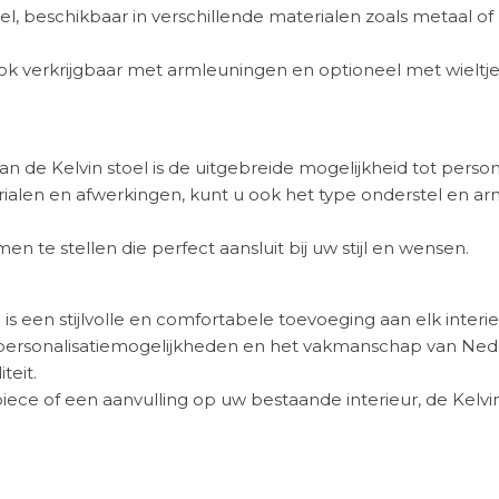
tel, beschikbaar in verschillende materialen zoals metaal o
el ook verkrijgbaar met armleuningen en optioneel met wielt
e Kelvin stoel is de uitgebreide mogelijkheid tot persona
ialen en afwerkingen, kunt u ook het type onderstel en ar
amen te stellen die perfect aansluit bij uw stijl en wensen.
is een stijlvolle en comfortabele toevoeging aan elk interie
e personalisatiemogelijkheden en het vakmanschap van Ned
teit.
ece of een aanvulling op uw bestaande interieur, de Kelvi