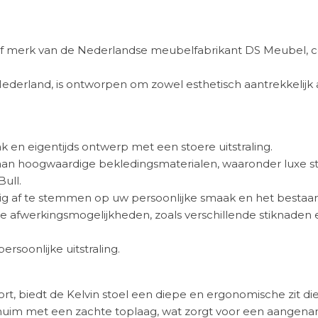
ief merk van de Nederlandse meubelfabrikant DS Meubel,
erland, is ontworpen om zowel esthetisch aantrekkelijk als
k en eigentijds ontwerp met een stoere uitstraling.
 aan hoogwaardige bekledingsmaterialen, waaronder luxe st
Bull.
lledig af te stemmen op uw persoonlijke smaak en het bestaan
n de afwerkingsmogelijkheden, zoals verschillende stiknad
rsoonlijke uitstraling.
, biedt de Kelvin stoel een diepe en ergonomische zit die
chuim met een zachte toplaag, wat zorgt voor een aangena