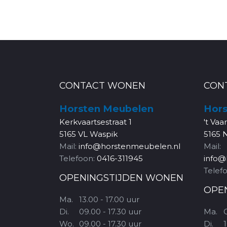
CONTACT WONEN
CON
Horsten Meubelen
Hors
Kerkvaartsestraat 1
't Vaa
5165 VL Waspik
5165 
Mail:
info@horstenmeubelen.nl
Mail:
Telefoon:
0416-311945
info@
Telef
OPENINGSTIJDEN WONEN
OPE
Ma.
13.00 - 17.00 uur
Di.
09.00 - 17.30 uur
Ma.
Wo.
09.00 - 17.30 uur
Di.
1