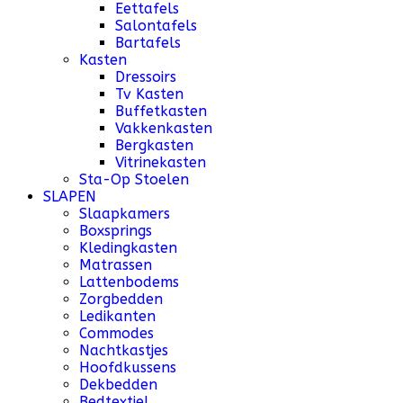
Eettafels
Salontafels
Bartafels
Kasten
Dressoirs
Tv Kasten
Buffetkasten
Vakkenkasten
Bergkasten
Vitrinekasten
Sta-Op Stoelen
SLAPEN
Slaapkamers
Boxsprings
Kledingkasten
Matrassen
Lattenbodems
Zorgbedden
Ledikanten
Commodes
Nachtkastjes
Hoofdkussens
Dekbedden
Bedtextiel