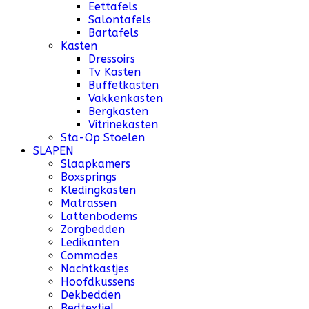
Eettafels
Salontafels
Bartafels
Kasten
Dressoirs
Tv Kasten
Buffetkasten
Vakkenkasten
Bergkasten
Vitrinekasten
Sta-Op Stoelen
SLAPEN
Slaapkamers
Boxsprings
Kledingkasten
Matrassen
Lattenbodems
Zorgbedden
Ledikanten
Commodes
Nachtkastjes
Hoofdkussens
Dekbedden
Bedtextiel