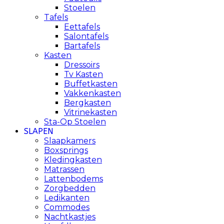
Stoelen
Tafels
Eettafels
Salontafels
Bartafels
Kasten
Dressoirs
Tv Kasten
Buffetkasten
Vakkenkasten
Bergkasten
Vitrinekasten
Sta-Op Stoelen
SLAPEN
Slaapkamers
Boxsprings
Kledingkasten
Matrassen
Lattenbodems
Zorgbedden
Ledikanten
Commodes
Nachtkastjes