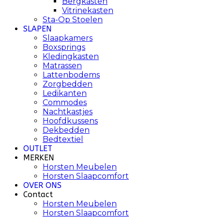
Bergkasten
Vitrinekasten
Sta-Op Stoelen
SLAPEN
Slaapkamers
Boxsprings
Kledingkasten
Matrassen
Lattenbodems
Zorgbedden
Ledikanten
Commodes
Nachtkastjes
Hoofdkussens
Dekbedden
Bedtextiel
OUTLET
MERKEN
Horsten Meubelen
Horsten Slaapcomfort
OVER ONS
Contact
Horsten Meubelen
Horsten Slaapcomfort