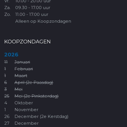
Vr.
10.00 - 20.00 uur
Za.
09.30 - 17.00 uur
Zo.
11.00 - 17.00 uur
Alleen op Koopzondagen
KOOPZONDAGEN
2026
11
Januari
1
Februari
1
Maart
6
April (2e Paasdag)
3
Mei
25
Mei (2e Pinksterdag)
4
Oktober
1
November
26
December (2e Kerstdag)
27
December