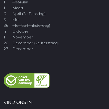
1
Februari
1
Maart
6
April (2e Paasdag)
3
Mei
25
Mei (2e Pinksterdag)
4
Oktober
1
November
26
December (2e Kerstdag)
27
December
VIND ONS IN: