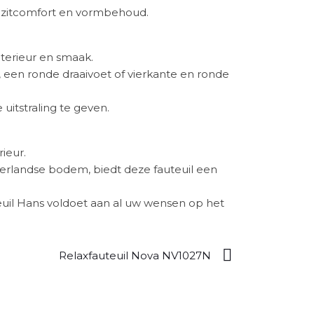
ig zitcomfort en vormbehoud.
nterieur en smaak.
t, een ronde draaivoet of vierkante en ronde
 uitstraling te geven.
ieur.
erlandse bodem, biedt deze fauteuil een
euil Hans voldoet aan al uw wensen op het
Relaxfauteuil Nova NV1027N