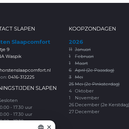
TACT SLAPEN
KOOPZONDAGEN
ten Slaapcomfort
2026
rtje 9
11
Januari
NA Waspik
1
Februari
1
Maart
horstenslaapcomfort.nl
6
April (2e Paasdag)
oon:
0416-312225
3
Mei
25
Mei (2e Pinksterdag)
NINGSTIJDEN SLAPEN
4
Oktober
1
November
Gesloten
26
December (2e Kerstdag
0.00 - 17.30 uur
27
December
0.00 - 17.30 uur
0.00 - 17.30 uur
×
10.00 - 20.00 uur