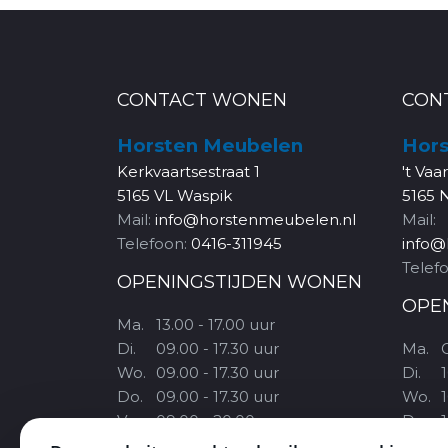
CONTACT WONEN
CON
Horsten Meubelen
Hors
Kerkvaartsestraat 1
't Vaa
5165 VL Waspik
5165 
Mail:
info@horstenmeubelen.nl
Mail:
Telefoon:
0416-311945
info@
Telef
OPENINGSTIJDEN WONEN
OPE
Ma.
13.00 - 17.00 uur
Di.
09.00 - 17.30 uur
Ma.
Wo.
09.00 - 17.30 uur
Di.
1
Do.
09.00 - 17.30 uur
Wo.
1
Vr.
09.00 - 20.00 uur
Do.
1
Za.
09.30 - 17.00 uur
Vr.