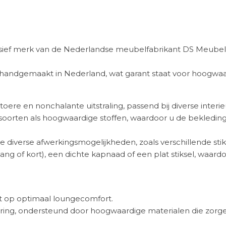
usief merk van de Nederlandse meubelfabrikant DS Meubel,
handgemaakt in Nederland, wat garant staat voor hoogwaa
re en nonchalante uitstraling, passend bij diverse interieu
leersoorten als hoogwaardige stoffen, waardoor u de bekled
de diverse afwerkingsmogelijkheden, zoals verschillende st
g of kort), een dichte kapnaad of een plat stiksel, waardo
ht op optimaal loungecomfort.
aring, ondersteund door hoogwaardige materialen die zorg