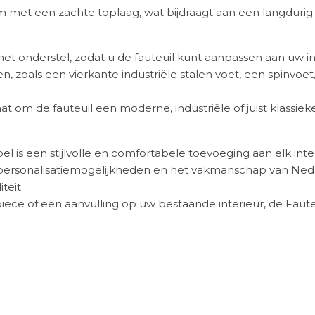
uim met een zachte toplaag, wat bijdraagt aan een langdur
het onderstel, zodat u de fauteuil kunt aanpassen aan uw i
en, zoals een vierkante industriële stalen voet, een spinvoe
aat om de fauteuil een moderne, industriële of juist klassieke
l is een stijlvolle en comfortabele toevoeging aan elk inter
 personalisatiemogelijkheden en het vakmanschap van Ned
teit.
iece of een aanvulling op uw bestaande interieur, de Faut