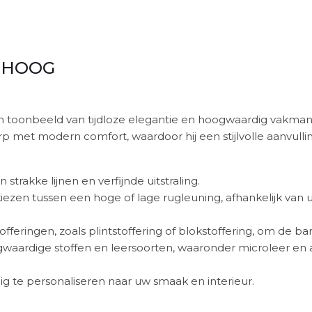
 HOOG
n toonbeeld van tijdloze elegantie en hoogwaardig vakma
et modern comfort, waardoor hij een stijlvolle aanvulling 
trakke lijnen en verfijnde uitstraling.
ezen tussen een hoge of lage rugleuning, afhankelijk van 
fferingen, zoals plintstoffering of blokstoffering, om de ban
ogwaardige stoffen en leersoorten, waaronder microleer en
edig te personaliseren naar uw smaak en interieur.