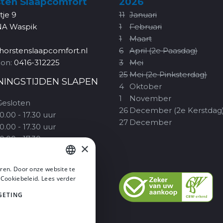
ten Slaapcomfort
2026
rtje 9
11
Januari
NA Waspik
1
Februari
1
Maart
horstenslaapcomfort.nl
6
April (2e Paasdag)
oon:
0416-312225
3
Mei
25
Mei (2e Pinksterdag)
NINGSTIJDEN SLAPEN
4
Oktober
1
November
Gesloten
26
December (2e Kerstdag
0.00 - 17.30 uur
27
December
0.00 - 17.30 uur
0.00 - 17.30 uur
×
10.00 - 20.00 uur
09.30 - 17.00 uur
ren. Door onze website te
1.00 - 17.00 uur
DUTCH
 Cookiebeleid.
Lees verder
Alleen op Koopzondagen
DUTCH
GETING