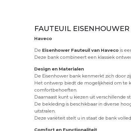
FAUTEUIL EISENHOUWER
Haveco
De
Eisenhower Fauteuil van Haveco
is ee
Deze bank combineert een klassiek ontwerp m
Design en Materialen
De Eisenhower bank kenmerkt zich door zijn s
Het ontwerp biedt de mogelijkheid om te ki
comfortbehoeften.
Daarnaast kunt u kiezen uit verschillende sto
De bekleding is beschikbaar in diverse ho
uitstralen.
Deze variëteit stelt u in staat de bank voll
Comfort en Functionaliteit