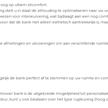
oog op ultiem zitcomfort.
g stelt u in staat de zithouding te optimaliseren naar uw 
iezen voor interieurvering, wat bijdraagt aan een nog comf
or dat de bank niet alleen esthetisch aantrekkelijk is, 
erse afmetingen en uitvoeringen om aan verschillende ruim
gelijk de bank perfect af te stemmen op uw ruimte en co
hower bank is de uitgebreide mogelijkheid tot personalisat
eur, kunt u ook beslissen over het type rugleuning (hoog o