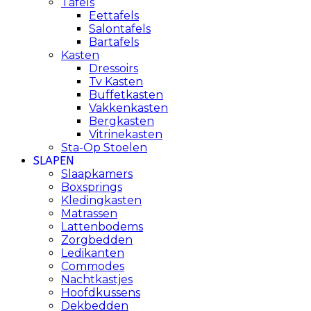
Tafels
Eettafels
Salontafels
Bartafels
Kasten
Dressoirs
Tv Kasten
Buffetkasten
Vakkenkasten
Bergkasten
Vitrinekasten
Sta-Op Stoelen
SLAPEN
Slaapkamers
Boxsprings
Kledingkasten
Matrassen
Lattenbodems
Zorgbedden
Ledikanten
Commodes
Nachtkastjes
Hoofdkussens
Dekbedden