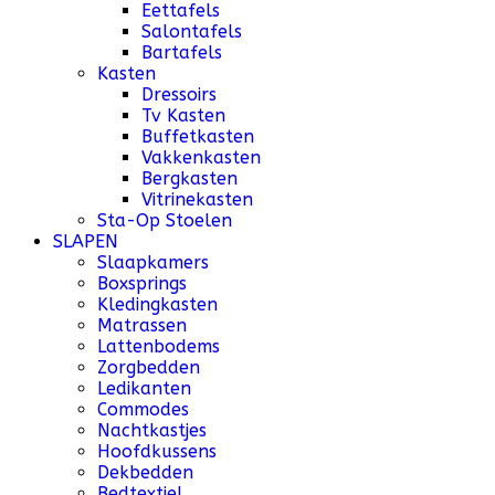
Eettafels
Salontafels
Bartafels
Kasten
Dressoirs
Tv Kasten
Buffetkasten
Vakkenkasten
Bergkasten
Vitrinekasten
Sta-Op Stoelen
SLAPEN
Slaapkamers
Boxsprings
Kledingkasten
Matrassen
Lattenbodems
Zorgbedden
Ledikanten
Commodes
Nachtkastjes
Hoofdkussens
Dekbedden
Bedtextiel