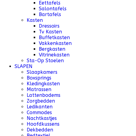
Eettafels
Salontafels
Bartafels
Kasten
Dressoirs
Tv Kasten
Buffetkasten
Vakkenkasten
Bergkasten
Vitrinekasten
Sta-Op Stoelen
SLAPEN
Slaapkamers
Boxsprings
Kledingkasten
Matrassen
Lattenbodems
Zorgbedden
Ledikanten
Commodes
Nachtkastjes
Hoofdkussens
Dekbedden
Bedtextiel