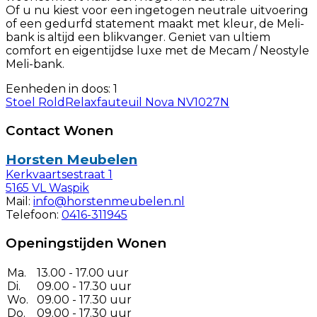
Of u nu kiest voor een ingetogen neutrale uitvoering
of een gedurfd statement maakt met kleur, de Meli-
bank is altijd een blikvanger. Geniet van ultiem
comfort en eigentijdse luxe met de Mecam / Neostyle
Meli-bank.
Eenheden in doos: 1
Stoel Rold
Relaxfauteuil Nova NV1027N
Contact Wonen
Horsten Meubelen
Kerkvaartsestraat 1
5165 VL Waspik
Mail:
info@horstenmeubelen.nl
Telefoon:
0416-311945
Openingstijden Wonen
Ma.
13.00 - 17.00 uur
Di.
09.00 - 17.30 uur
Wo.
09.00 - 17.30 uur
Do.
09.00 - 17.30 uur