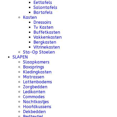
Eettafels
Salontafels
Bartafels
Kasten
Dressoirs
Tv Kasten
Buffetkasten
Vakkenkasten
Bergkasten
Vitrinekasten
Sta-Op Stoelen
SLAPEN
Slaapkamers
Boxsprings
Kledingkasten
Matrassen
Lattenbodems
Zorgbedden
Ledikanten
Commodes
Nachtkastjes
Hoofdkussens
Dekbedden
Bedtextiel