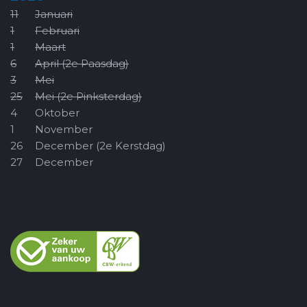
11
Januari
1
Februari
1
Maart
6
April (2e Paasdag)
3
Mei
25
Mei (2e Pinksterdag)
4
Oktober
1
November
26
December (2e Kerstdag)
27
December