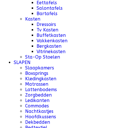
Eettafels
Salontafels
Bartafels
Kasten
Dressoirs
Tv Kasten
Buffetkasten
Vakkenkasten
Bergkasten
Vitrinekasten
Sta-Op Stoelen
SLAPEN
Slaapkamers
Boxsprings
Kledingkasten
Matrassen
Lattenbodems
Zorgbedden
Ledikanten
Commodes
Nachtkastjes
Hoofdkussens
Dekbedden
Bedtextiel