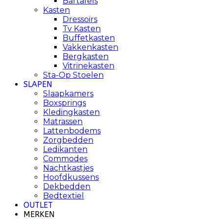
Bartafels
Kasten
Dressoirs
Tv Kasten
Buffetkasten
Vakkenkasten
Bergkasten
Vitrinekasten
Sta-Op Stoelen
SLAPEN
Slaapkamers
Boxsprings
Kledingkasten
Matrassen
Lattenbodems
Zorgbedden
Ledikanten
Commodes
Nachtkastjes
Hoofdkussens
Dekbedden
Bedtextiel
OUTLET
MERKEN