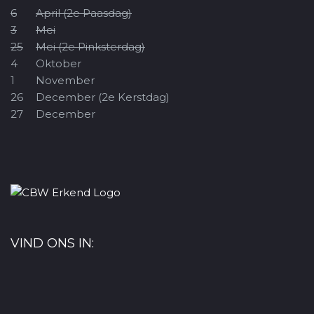
6
April (2e Paasdag)
3
Mei
25
Mei (2e Pinksterdag)
4
Oktober
1
November
26
December (2e Kerstdag)
27
December
VIND ONS IN: