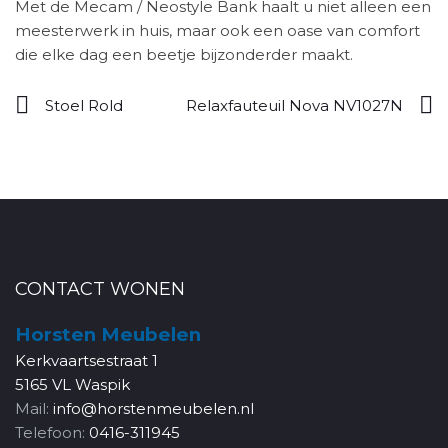
Met de Mecam / Neostyle Bank haalt u niet alleen een
meesterwerk in huis, maar ook een oase van comfort
die elke dag een beetje bijzonderder maakt.
Stoel Rold
Relaxfauteuil Nova NV1027N
CONTACT WONEN
Horsten Meubelen
Kerkvaartsestraat 1
5165 VL Waspik
Mail:
info@horstenmeubelen.nl
Telefoon:
0416-311945