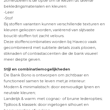
zitmeubelen is de optie om te kiezen uit diverse
bekledingsmaterialen en kleuren:
-Leer
-Stof
Bij stoffen varianten kunnen verschillende texturen en
kleuren gekozen worden, variërend van slijtvaste
bouclé-stoffen tot zacht velours.
Deze stoffencombinaties worden bij Haveco vaak
gecombineerd met subtiele details zoals plooien,
stiknaden of contrastaccenten die de bank visueel
meer diepte geven.
Stijl en combinatiemogelijkheden
De Bank Bono is ontworpen om zichtbaar en
functioneel samen te leven met je interieur:
Modern & minimalistisch: door eenvoudige lijnen en
neutrale kleuren;
Landelijk & warm: met cognac- of bruine lederopties;
Tijdloos & klassiek: door ingetogen silhouet en