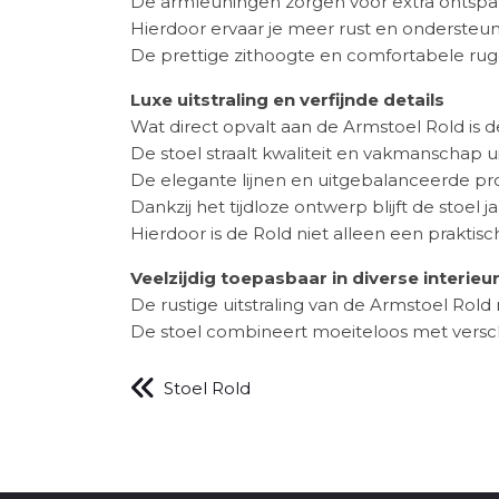
De armleuningen zorgen voor extra ontspan
Hierdoor ervaar je meer rust en ondersteuni
De prettige zithoogte en comfortabele rug
Luxe uitstraling en verfijnde details
Wat direct opvalt aan de Armstoel Rold is d
De stoel straalt kwaliteit en vakmanschap uit 
De elegante lijnen en uitgebalanceerde prop
Dankzij het tijdloze ontwerp blijft de stoel j
Hierdoor is de Rold niet alleen een praktis
Veelzijdig toepasbaar in diverse interieu
De rustige uitstraling van de Armstoel Rold 
De stoel combineert moeiteloos met versch
Stoel Rold