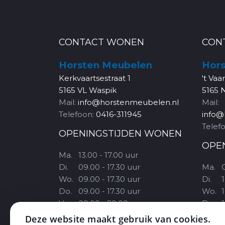
CONTACT WONEN
CON
Horsten Meubelen
Hors
Kerkvaartsestraat 1
't Vaa
5165 VL Waspik
5165 
Mail:
info@horstenmeubelen.nl
Mail:
Telefoon:
0416-311945
info@
Telef
OPENINGSTIJDEN WONEN
OPE
Ma.
13.00 - 17.00 uur
Di.
09.00 - 17.30 uur
Ma.
Wo.
09.00 - 17.30 uur
Di.
1
Do.
09.00 - 17.30 uur
Wo.
1
Vr.
09.00 - 20.00 uur
Do.
1
Za.
09.30 - 17.00 uur
Vr.
Deze website maakt gebruik van cookies.