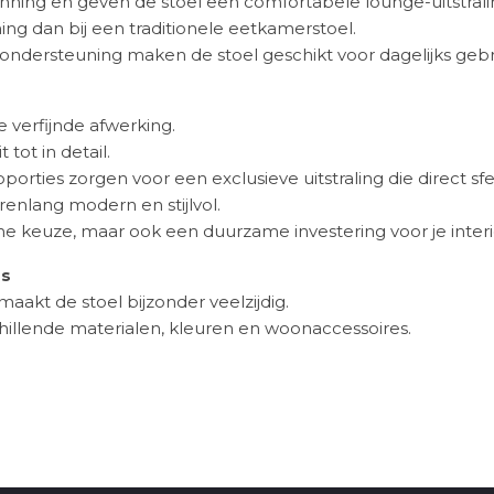
ning en geven de stoel een comfortabele lounge-uitstrali
ng dan bij een traditionele eetkamerstoel.
ondersteuning maken de stoel geschikt voor dagelijks geb
e verfijnde afwerking.
tot in detail.
orties zorgen voor een exclusieve uitstraling die direct sf
arenlang modern en stijlvol.
che keuze, maar ook een duurzame investering voor je interi
rs
maakt de stoel bijzonder veelzijdig.
illende materialen, kleuren en woonaccessoires.