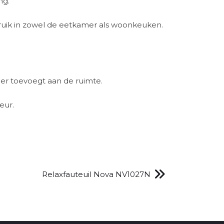
ng.
ruik in zowel de eetkamer als woonkeuken.
eer toevoegt aan de ruimte.
eur.
Relaxfauteuil Nova NV1027N