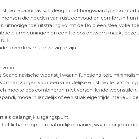
stijlvol Scandinavisch design met hoogwaardig zitcomfort en
mensen die houden van rust, eenvoud en comfort in hun in
en uitnodigende uitstraling vormt de Rold een sfeervolle t
btiele armleuningen en een tijdloos ontwerp maakt deze sto
ruik.
nder overdreven aanwezig te zijn.
envoud.
 Scandinavische woonstijl waarin functionaliteit, minima
men zorgen voor een vriendelijke en stijlvolle uitstraling
zich moeiteloos combineren met verschillende woonstijlen.
andi, modern landelijk of een strak eigentijds interieur: de 
 als belangrijk uitgangspunt.
 lichaam op een natuurlijke manier, waardoor je comfortabe