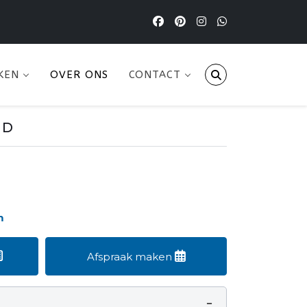
KEN
OVER ONS
CONTACT
LD
m
Afspraak maken