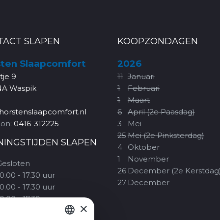
TACT SLAPEN
KOOPZONDAGEN
ten Slaapcomfort
2026
rtje 9
11
Januari
NA Waspik
1
Februari
1
Maart
horstenslaapcomfort.nl
6
April (2e Paasdag)
oon:
0416-312225
3
Mei
25
Mei (2e Pinksterdag)
NINGSTIJDEN SLAPEN
4
Oktober
1
November
Gesloten
26
December (2e Kerstdag
0.00 - 17.30 uur
27
December
0.00 - 17.30 uur
0.00 - 17.30 uur
×
10.00 - 20.00 uur