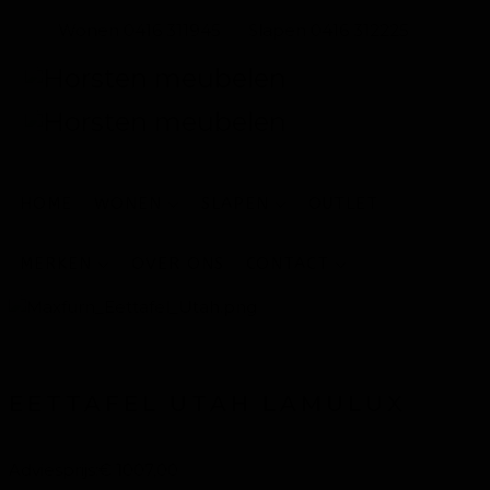
Wonen 0416 311945
Slapen 0416 312225
HOME
WONEN
SLAPEN
OUTLET
MERKEN
OVER ONS
CONTACT
EETTAFEL UTAH LAMULUX
Adviesprijs:
€ 1007,00