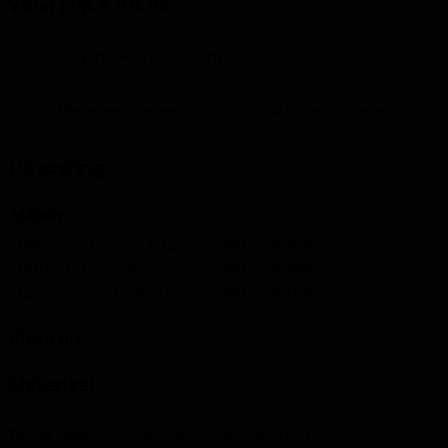
Vanaf prijs:
€ 915,00
Aanwezig in de showroom
Offerte aanvragen
Afspraak maken
Uitvoering
Maten:
B160 x H77 cm x D 92
Vanaf
€ 915,-
B190 x H77 x D102 cm
Vanaf
€ 955,-
B220 x H77 x D120 cm
Vanaf
€ 1045,-
Kleuren
Materiaal
Terug naar:
Woonprogramma Westport