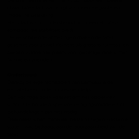
De Utah eettafel kenmerkt zich door een Deens
Ovaal tafelblad wat zorgt voor een elegante en
moderne uitstraling.
Het blad wordt ondersteund door een Houten
spinpoot, die stabiliteit biedt.
De verschillende afmetingen maken de tafel
geschikt voor zowel kleinere als grotere ruimtes, en
bieden voldoende plaats voor gezellige diners met
familie en vrienden.
Onderhoud:
Dankzij de eigenschappen van Lamulux is de
eettafel zeer onderhoudsvriendelijk.
Een vochtige doek volstaat om het oppervlak
schoon te houden; speciale reinigingsmiddelen of
behandelingen zijn niet nodig.
Daarnaast is het materiaal bestand tegen krassen en
stoten, wat bijdraagt aan de duurzaamheid van de
tafel.