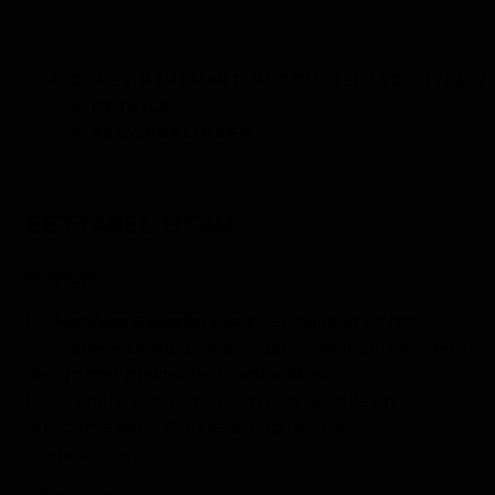
COM_VIRTUEMART_PRODUCT_DESC_TITLE_2
DETAILS
BEOORDELINGEN
EETTAFEL UTAH
Maxfurn
De
Maxfurn Eettafel Utah
, vervaardigd uit het
innovatieve Lamulux-materiaal, combineert modern
design met praktische functionaliteit.
Deze tafel is ontworpen om een stijlvolle en
duurzame aanvulling te zijn op diverse
interieurstijlen.