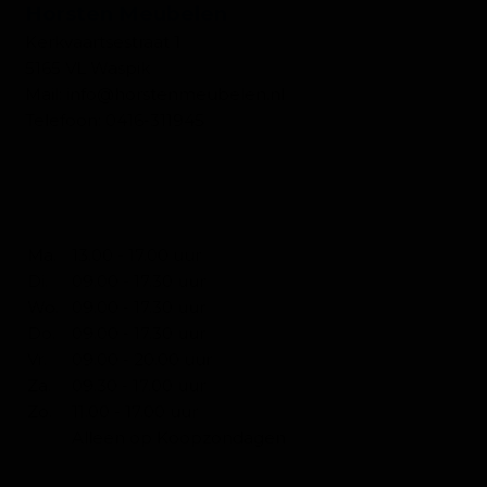
Horsten Meubelen
Kerkvaartsestraat 1
5165 VL Waspik
Mail:
info@horstenmeubelen.nl
Telefoon:
0416-311945
OPENINGSTIJDEN WONEN
Ma.
13.00 - 17.00 uur
Di.
09.00 - 17.30 uur
Wo.
09.00 - 17.30 uur
Do.
09.00 - 17.30 uur
Vr.
09.00 - 20.00 uur
Za.
09.30 - 17.00 uur
Zo.
11.00 - 17.00 uur
Alleen op Koopzondagen