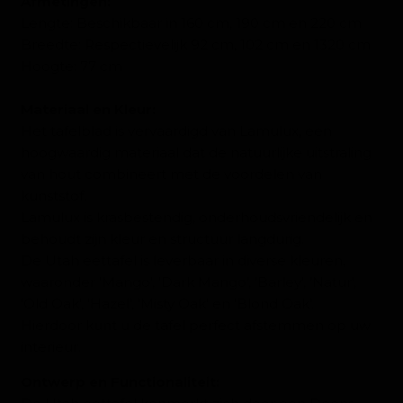
Afmetingen:
Lengte: Beschikbaar in 160 cm, 190 cm en 220 cm
Breedte: Respectievelijk 92 cm, 102 cm en 1320 cm
Hoogte: 77 cm
Materiaal en Kleur:
Het tafelblad is vervaardigd van Lamulux, een
hoogwaardig materiaal dat de natuurlijke uitstraling
van hout combineert met de voordelen van
kunststof.
Lamulux is krasbestendig, onderhoudsvriendelijk en
behoudt zijn kleur en structuur langdurig.
De Utah eettafel is leverbaar in diverse kleuren,
waaronder 'Mango', 'Dark Mango', 'Barley', 'Natur',
'Old Oak', 'Hazel', 'Misty Oak' en 'Blond Oak'.
Hierdoor kunt u de tafel perfect afstemmen op uw
interieur.
Ontwerp en Functionaliteit: