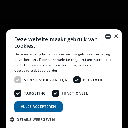
×
Deze website maakt gebruik van
cookies.
DUTCH
Deze website gebruikt cookies om uw gebruikerservaring
te verbeteren. Door onze website te gebruiken, stemt u in
DUTCH
met alle cookies in overeenstemming met ons
Cookiebeleid.
Lees verder
STRIKT NOODZAKELIJK
PRESTATIE
TARGETING
FUNCTIONEEL
© 2026 Horsten Meubelen & Horsten Slaapcomfort
ALLES ACCEPTEREN
Privacy Voorwaarden
Review Policy
DETAILS WEERGEVEN