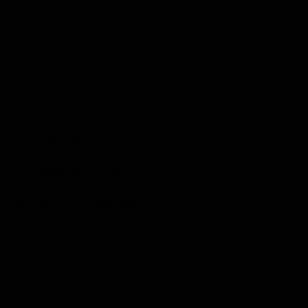
Alleen op Koopzondagen
KOOPZONDAGEN
2026
11
Januari
1
Februari
1
Maart
6
April (2e Paasdag)
3
Mei
25
Mei (2e Pinksterdag)
4
Oktober
1
November
26
December (2e Kerstdag)
27
December