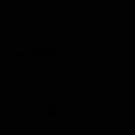
CONTACT SLAPEN
Horsten Slaapcomfort
't Vaartje 9
5165 NA Waspik
Mail:
info@horstenslaapcomfort.nl
Telefoon:
0416-312225
OPENINGSTIJDEN SLAPEN
Ma.
Gesloten
Di.
10.00 - 17.30 uur
Wo.
10.00 - 17.30 uur
Do.
10.00 - 17.30 uur
Vr.
10.00 - 20.00 uur
Za.
09.30 - 17.00 uur
Zo.
11.00 - 17.00 uur