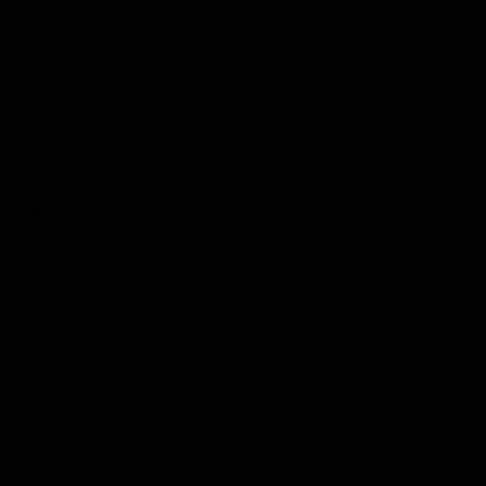
De Maxfurn Eettafel Utah met Ovaal blad biedt een
harmonieuze combinatie van stijl en functionaliteit.
Met zijn duurzame materialen, veelzijdige ontwerp
en onderhoudsgemak is deze tafel een waardevolle
aanvulling voor elk modern interieur.
Eenheden in doos: 1
Wandkast Westport 2 Deurs 2 Laden Lamulux
Salontafelset Torino Lamulux
CONTACT WONEN