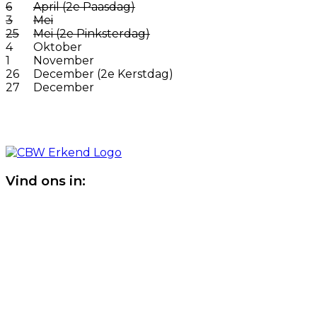
6
April (2e Paasdag)
3
Mei
25
Mei (2e Pinksterdag)
4
Oktober
1
November
26
December (2e Kerstdag)
27
December
Vind ons in: