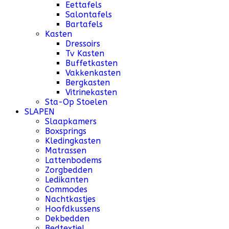
Eettafels
Salontafels
Bartafels
Kasten
Dressoirs
Tv Kasten
Buffetkasten
Vakkenkasten
Bergkasten
Vitrinekasten
Sta-Op Stoelen
SLAPEN
Slaapkamers
Boxsprings
Kledingkasten
Matrassen
Lattenbodems
Zorgbedden
Ledikanten
Commodes
Nachtkastjes
Hoofdkussens
Dekbedden
Bedtextiel