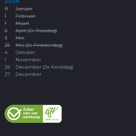
2026
11
Januari
1
Februari
1
Maart
6
April (2e Paasdag)
3
Mei
25
Mei (2e Pinksterdag)
4
Oktober
1
November
26
December (2e Kerstdag)
27
December