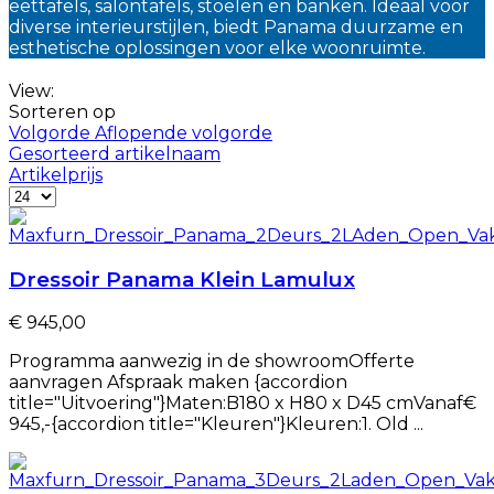
eettafels, salontafels, stoelen en banken. Ideaal voor
diverse interieurstijlen, biedt Panama duurzame en
esthetische oplossingen voor elke woonruimte.
View:
Sorteren op
Volgorde Aflopende volgorde
Gesorteerd artikelnaam
Artikelprijs
Dressoir Panama Klein Lamulux
€ 945,00
Programma aanwezig in de showroomOfferte
aanvragen Afspraak maken {accordion
title="Uitvoering"}Maten:B180 x H80 x D45 cmVanaf€
945,-{accordion title="Kleuren"}Kleuren:1. Old ...