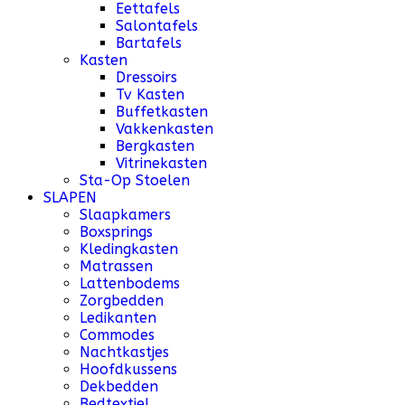
Eettafels
Salontafels
Bartafels
Kasten
Dressoirs
Tv Kasten
Buffetkasten
Vakkenkasten
Bergkasten
Vitrinekasten
Sta-Op Stoelen
SLAPEN
Slaapkamers
Boxsprings
Kledingkasten
Matrassen
Lattenbodems
Zorgbedden
Ledikanten
Commodes
Nachtkastjes
Hoofdkussens
Dekbedden
Bedtextiel