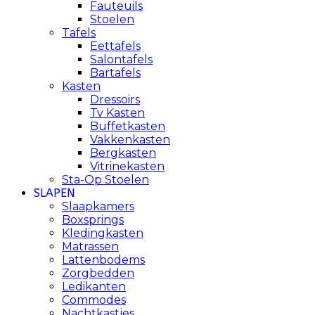
Fauteuils
Stoelen
Tafels
Eettafels
Salontafels
Bartafels
Kasten
Dressoirs
Tv Kasten
Buffetkasten
Vakkenkasten
Bergkasten
Vitrinekasten
Sta-Op Stoelen
SLAPEN
Slaapkamers
Boxsprings
Kledingkasten
Matrassen
Lattenbodems
Zorgbedden
Ledikanten
Commodes
Nachtkastjes