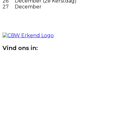
26
December (2e Kerstdag)
27
December
Vind ons in: