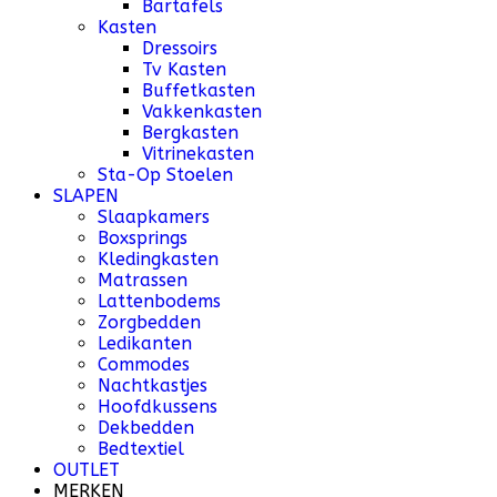
Bartafels
Kasten
Dressoirs
Tv Kasten
Buffetkasten
Vakkenkasten
Bergkasten
Vitrinekasten
Sta-Op Stoelen
SLAPEN
Slaapkamers
Boxsprings
Kledingkasten
Matrassen
Lattenbodems
Zorgbedden
Ledikanten
Commodes
Nachtkastjes
Hoofdkussens
Dekbedden
Bedtextiel
OUTLET
MERKEN